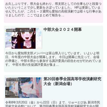
お久しぶりです。県大会も終わり、県支部としての仕事もひと段落つ
いたということで少し更新をさぼっていました。 HPは更新していま
せんでしたが、この１～２週間も愛知の高校演劇では様々な行事があ
りましたので、ここではまとめて報告を...
中部大会２０２４開幕
大会情報（一般の方向け）
今日から愛知県支部メンバーは富山県入りしています。 いよいよ明
日、今年度の中部大会が開幕します。 今日は開幕に先立って、会場
の準備と、中部６県から参加する講評委員の顔合わせが行われていま
す。 中部６県の生徒講評委員が集ま...
第20回春季全国高等学校演劇研究
イベント情報
大会（新潟会場）
令和8年3月20日（金）から22日（日）まで、りゅーとぴあ 新潟市民
芸術文化会館において、第20回春季全国高等学校演劇研究大会が開