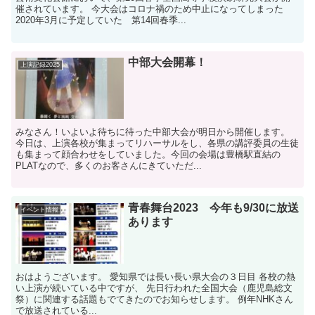
催されています。 今大会はコロナ禍のため中止になってしまった
2020年3月に予定していた 第14回春季...
中部大会開幕！
上演記録2025
みなさん！いよいよ待ちに待った中部大会が明日から開催します。
今日は、上演各校が集まってリハーサルをし、各県の講評委員の生徒
も集まって顔合わせをしていました。今回の会場は豊橋駅直結の
PLATなので、多くのお客さんにきていただ...
青春舞台2023 今年も9/30に放送
イベント情報
あります
おはようございます。 愛知県では長い長い県大会の３日目 各校の熱
い上演が続いている中ですが、 先日行われた全国大会（鹿児島総文
祭）に関連する話題もでてきたのでお知らせします。 例年NHKさん
で放送されている...