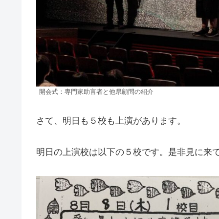
開会式：専門家助言者と他県顧問の紹介
さて、明日も５校も上演があります。
明日の上演校は以下の５校です。是非見に来