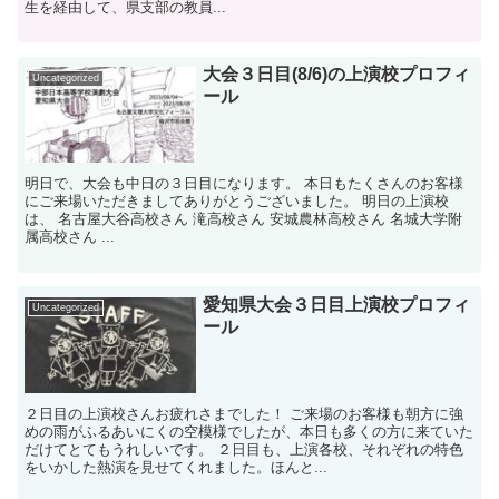
生を経由して、県支部の教員...
大会３日目(8/6)の上演校プロフィ
Uncategorized
ール
明日で、大会も中日の３日目になります。 本日もたくさんのお客様
にご来場いただきましてありがとうございました。 明日の上演校
は、 名古屋大谷高校さん 滝高校さん 安城農林高校さん 名城大学附
属高校さん ...
愛知県大会３日目上演校プロフィ
Uncategorized
ール
２日目の上演校さんお疲れさまでした！ ご来場のお客様も朝方に強
めの雨がふるあいにくの空模様でしたが、本日も多くの方に来ていた
だけてとてもうれしいです。 ２日目も、上演各校、それぞれの特色
をいかした熱演を見せてくれました。ほんと...