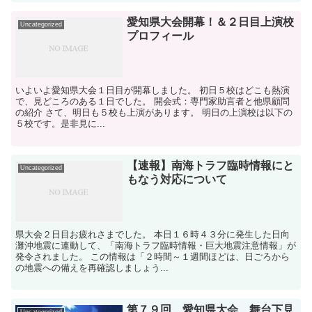
愛知県大会開幕！＆２日目上演校
Uncategorized
プロフィール
いよいよ愛知県大会１日目が開幕しました。 初日５校はどこも熱演
で、見どころのある１日でした。 開会式：専門家助言者と他県顧問
の紹介 さて、明日も５校も上演があります。 明日の上演校は以下の
５校です。是非見に...
【速報】南海トラフ臨時情報にと
Uncategorized
もなう対応について
県大会２日目お疲れさまでした。 本日１６時４３分に発生した日向
灘沖地震に連動して、「南海トラフ臨時情報・巨大地震注意情報」が
発令されました。 この情報は「２時間～１週間ほどは、日ごろから
の地震への備えを再確認しましょう...
第７９回 愛知県大会 舞台下見
Uncategorized