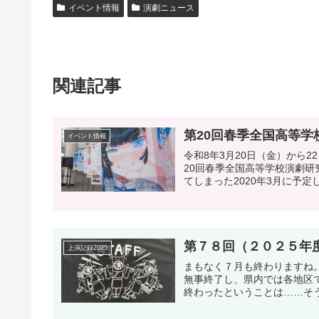
イベント情報
演劇ニュース
関連記事
第20回春季全国高等
イベント情報
令和8年3月20日（金）から
20回春季全国高等学校演劇研
てしまった2020年3月に予定し
第７８回（２０２５年
上演記録2025
まもなく７月も終わりますね
無事終了し、県内では各地区
終わったということは……そう