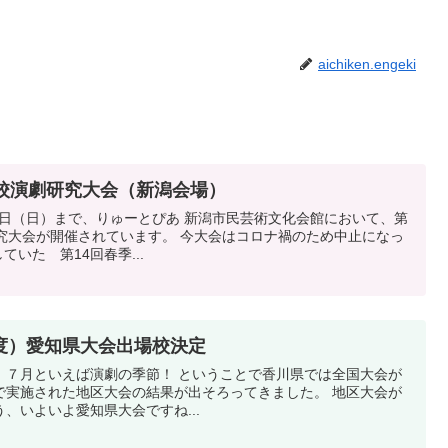
aichiken.engeki
学校演劇研究大会（新潟会場）
22日（日）まで、りゅーとぴあ 新潟市民芸術文化会館において、第
究大会が開催されています。 今大会はコロナ禍のため中止になっ
ていた 第14回春季...
度）愛知県大会出場校決定
。７月といえば演劇の季節！ ということで香川県では全国大会が
で実施された地区大会の結果が出そろってきました。 地区大会が
、いよいよ愛知県大会ですね...