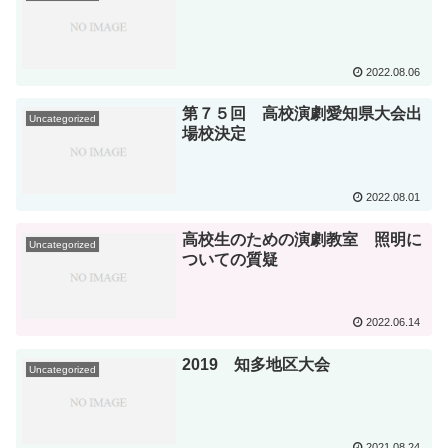
2022.08.06
第７５回 高校演劇愛知県大会出
Uncategorized
場校決定
2022.08.01
高校生のための演劇教室 照明に
Uncategorized
ついての質疑
2022.06.14
2019 知多地区大会
Uncategorized
2021.08.24