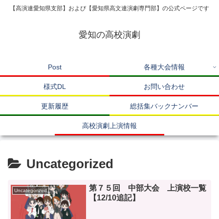
【高演連愛知県支部】および【愛知県高文連演劇専門部】の公式ページです
愛知の高校演劇
Post
各種大会情報
様式DL
お問い合わせ
更新履歴
総括集バックナンバー
高校演劇上演情報
Uncategorized
第７５回 中部大会 上演校一覧
Uncategorized
【12/10追記】