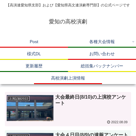
【高演連愛知県支部】および【愛知県高文連演劇専門部】の公式ページです
愛知の高校演劇
Post
各種大会情報
様式DL
お問い合わせ
更新履歴
総括集バックナンバー
高校演劇上演情報
大会最終日(8/10)の上演校アンケ
上演記録2022
ート
2022.08.09
大会４日目(8/9)の速報アンケート